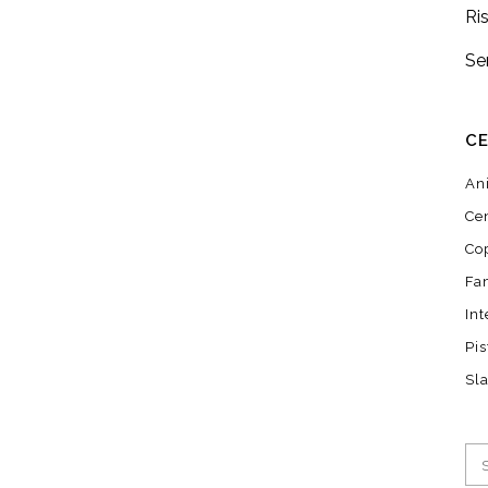
Ri
Se
CE
An
Ce
Co
Fa
In
Pis
Sl