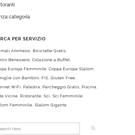
storanti
nza categoria
RCA PER SERVIZIO
imali Ammessi
Biciclette Gratis
ntro Benessere
Colazione a Buffet
ppa Europa Femminile
Coppa Europa Slalom
miglie con Bambini
FIS
Gluten Free
ternet WiFi
Palestra
Parcheggio Gratis
Piscina
te Vicine
Ristorante
Sci
Sci Femminile
alom Femminile
Slalom Gigante