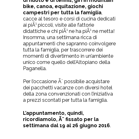
di nuoto e di tennis, giri in mountain
bike, canoa, equitazione, giochi
campestri per tutta la famiglia
,
cacce al tesoro e corsi di cucina dedicati
ai piÃ¹ piccoli, visite alle fattorie
didattiche e chi piÃ¹ ne ha piÃ¹ ne metta!
Insomma, una settimana ricca di
appuntamenti che sapranno coinvolgere
tutta la famiglia, per trascorrere dei
momenti di divertimento in un’ambiente
unico come quello dell’Altopiano della
Paganella.
Per l’occasione Ã¨ possibile acquistare
dei pacchetti vacanze con diversi hotel
della zona convenzionati con l’iniziativa
a prezzi scontati per tutta la famiglia.
L’appuntamento, quindi,
ricordiamolo, Ã¨ fissato per la
settimana dal 19 al 26 giugno 2016
.