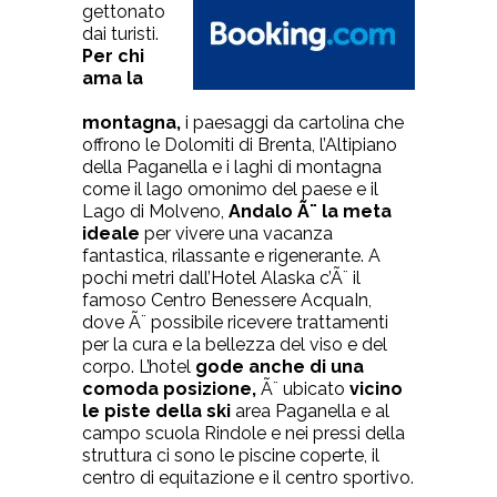
gettonato
dai turisti.
Per chi
ama la
montagna,
i paesaggi da cartolina che
offrono le Dolomiti di Brenta, l’Altipiano
della Paganella e i laghi di montagna
come il lago omonimo del paese e il
Lago di Molveno,
Andalo Ã¨ la meta
ideale
per vivere una vacanza
fantastica, rilassante e rigenerante. A
pochi metri dall’Hotel Alaska c’Ã¨ il
famoso Centro Benessere AcquaIn,
dove Ã¨ possibile ricevere trattamenti
per la cura e la bellezza del viso e del
corpo. L’hotel
gode anche di una
comoda posizione,
Ã¨ ubicato
vicino
le piste della ski
area Paganella e al
campo scuola Rindole e nei pressi della
struttura ci sono le piscine coperte, il
centro di equitazione e il centro sportivo.