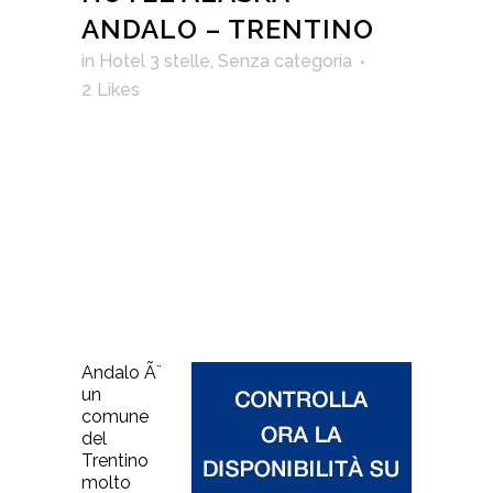
ANDALO – TRENTINO
in
Hotel 3 stelle
,
Senza categoria
2
Likes
Andalo Ã¨
un
comune
del
Trentino
molto