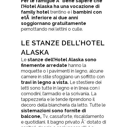
Per le famiglie Ã¨ bene sapere che
l’Hotel Alaska ha una vocazione di
family hotel
trentino e i
bambini con
etÃ inferiore ai due anni
soggiornano gratuitamente
pernottando nei lettini o culle.
LE STANZE DELL’HOTEL
ALASKA
Le
stanze dell’Hotel Alaska sono
finemente arredate
hanno la
moquette o i pavimenti in legno, alcune
camere in stile sfoggiano un soffitto con
travi in legno a vista.
Le stestiere dei
letti sono tutte in legno e in linea con i
comodini, l’armadio e la scrivania. La
tappezzeria e le tende riprendono il
decoro della biancheria da letto. Tutte le
sistemazioni sono fornite di
balcone,
Tv, cassaforte, riscaldamento
e quotidiani. Il bagno privato Ã¨ dotato di