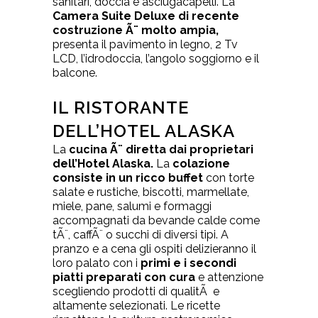
sanitari, doccia e asciugacapelli. La
Camera Suite Deluxe di recente
costruzione Ã¨ molto ampia,
presenta il pavimento in legno, 2 Tv
LCD, l’idrodoccia, l’angolo soggiorno e il
balcone.
IL RISTORANTE
DELL’HOTEL ALASKA
La
cucina Ã¨ diretta dai proprietari
dell’Hotel Alaska.
La
colazione
consiste in un ricco buffet
con torte
salate e rustiche, biscotti, marmellate,
miele, pane, salumi e formaggi
accompagnati da bevande calde come
tÃ¨, caffÃ¨ o succhi di diversi tipi. A
pranzo e a cena gli ospiti delizieranno il
loro palato con i
primi e i secondi
piatti preparati con cura
e attenzione
scegliendo prodotti di qualitÃ e
altamente selezionati. Le ricette